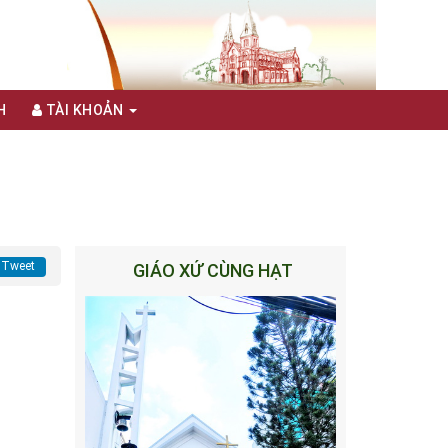
H
TÀI KHOẢN
Tweet
GIÁO XỨ CÙNG HẠT