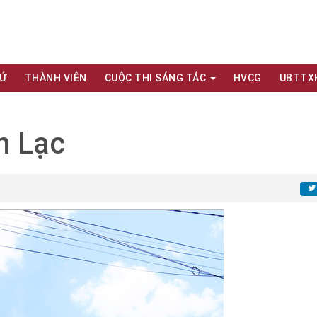
XỨ
THÀNH VIÊN
CUỘC THI SÁNG TÁC
HVCG
UBTTX
n Lạc