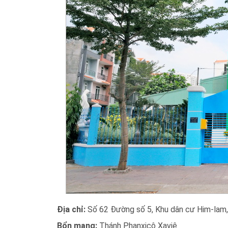
Địa chỉ:
Số 62 Đường số 5, Khu dân cư Him-lam, 
Bổn mạng:
Thánh Phanxicô Xaviê