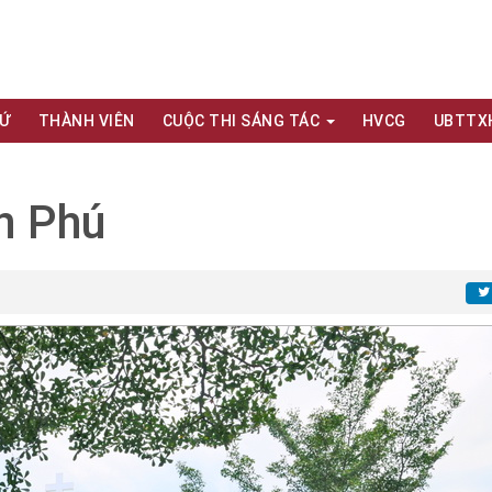
XỨ
THÀNH VIÊN
CUỘC THI SÁNG TÁC
HVCG
UBTTX
n Phú