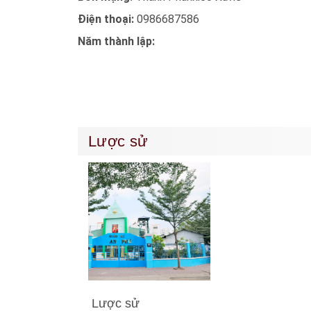
Điện thoại:
0986687586
Năm thành lập:
Lược sử
Lược sử