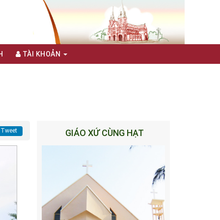
H
TÀI KHOẢN
Tweet
GIÁO XỨ CÙNG HẠT