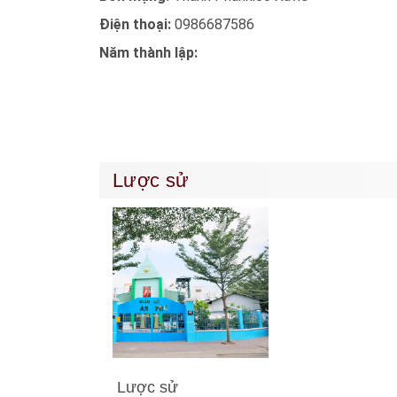
Điện thoại:
0986687586
Năm thành lập:
Lược sử
Lược sử