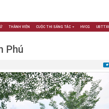
XỨ
THÀNH VIÊN
CUỘC THI SÁNG TÁC
HVCG
UBTTX
n Phú