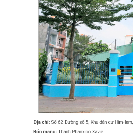
Địa chỉ:
Số 62 Đường số 5, Khu dân cư Him-lam, 
Bổn mạng:
Thánh Phanxicô Xaviê