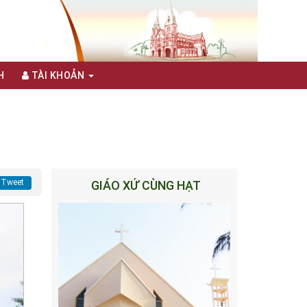
H
TÀI KHOẢN
Tweet
GIÁO XỨ CÙNG HẠT