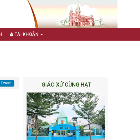
H
TÀI KHOẢN
Tweet
GIÁO XỨ CÙNG HẠT