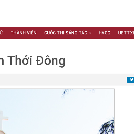
XỨ
THÀNH VIÊN
CUỘC THI SÁNG TÁC
HVCG
UBTTX
n Thới Đông