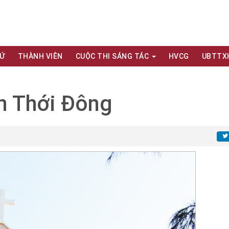
XỨ
THÀNH VIÊN
CUỘC THI SÁNG TÁC
HVCG
UBTTX
n Thới Đông