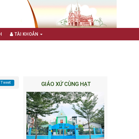
H
TÀI KHOẢN
Tweet
GIÁO XỨ CÙNG HẠT