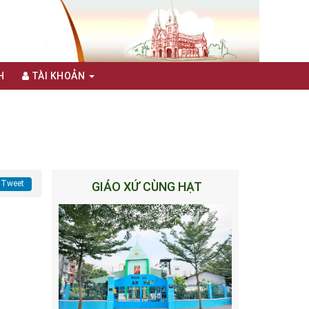
H
TÀI KHOẢN
Tweet
GIÁO XỨ CÙNG HẠT