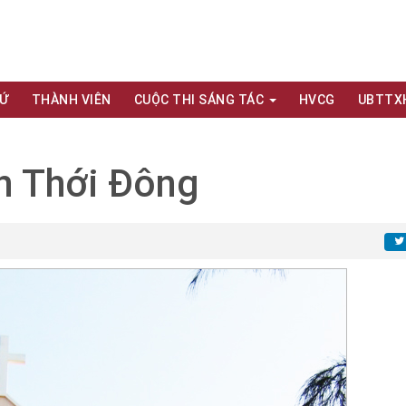
XỨ
THÀNH VIÊN
CUỘC THI SÁNG TÁC
HVCG
UBTTX
n Thới Đông