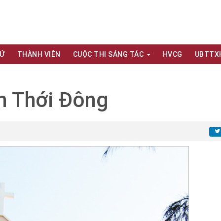
XỨ
THÀNH VIÊN
CUỘC THI SÁNG TÁC
HVCG
UBTTX
n Thới Đông