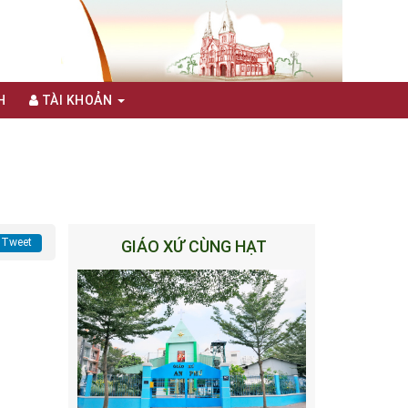
H
TÀI KHOẢN
Tweet
GIÁO XỨ CÙNG HẠT