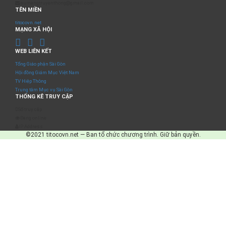
sumangtruyenthong@gmail.com
TÊN MIỀN
titocovn.net
MẠNG XÃ HỘI
WEB LIÊN KẾT
Tổng Giáo phận Sài Gòn
Hội đồng Giám Mục Việt Nam
TV Hiệp Thông
Trung tâm Mục vụ Sài Gòn
THỐNG KÊ TRUY CẬP
Số truy cập
Đang online
IP Address
©2021 titocovn.net — Ban tổ chức chương trình. Giữ bản quyền.