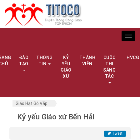
Toggl
navig
RANG
ĐÀO
THÔNG
KỶ
THÀNH
CUỘC
HVCG
CHỦ
TẠO
TIN
YẾU
VIÊN
THI
GIÁO
SÁNG
XỨ
TÁC
Giáo Hạt Gò Vấp
Kỷ yếu Giáo xứ Bến Hải
Tweet