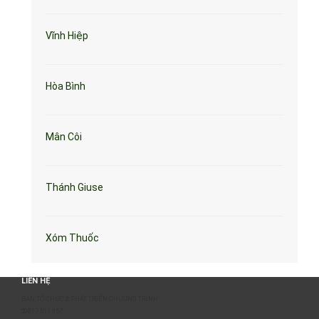
Vĩnh Hiệp
Hòa Bình
Mân Côi
Thánh Giuse
Xóm Thuốc
LIÊN HỆ
BAN TỔ CHỨC & PHÁT TRIỂN CHƯƠNG TRÌNH
0817 511 957