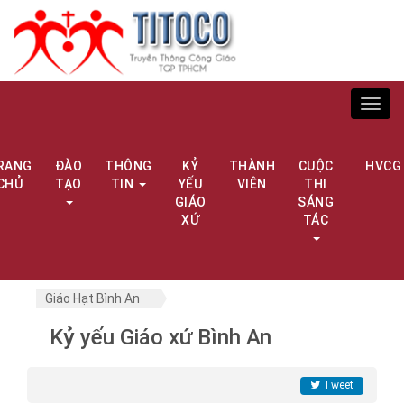
Toggl
navig
RANG
ĐÀO
THÔNG
KỶ
THÀNH
CUỘC
HVCG
CHỦ
TẠO
TIN
YẾU
VIÊN
THI
GIÁO
SÁNG
XỨ
TÁC
Giáo Hạt Bình An
Kỷ yếu Giáo xứ Bình An
Tweet