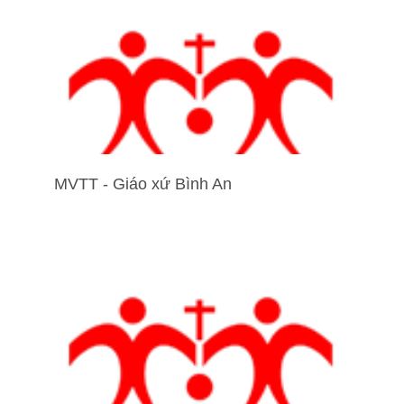
MVTT - Giáo xứ Bình An