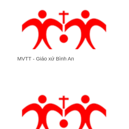
MVTT - Giáo xứ Bình An