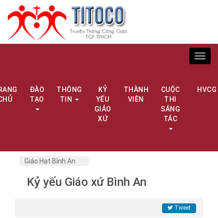
Toggl
navig
RANG
ĐÀO
THÔNG
KỶ
THÀNH
CUỘC
HVCG
CHỦ
TẠO
TIN
YẾU
VIÊN
THI
GIÁO
SÁNG
XỨ
TÁC
Giáo Hạt Bình An
Kỷ yếu Giáo xứ Bình An
Tweet