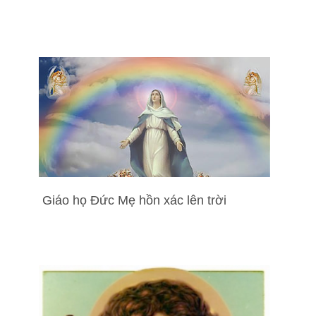
Giáo họ Đức Mẹ hồn xác lên trời