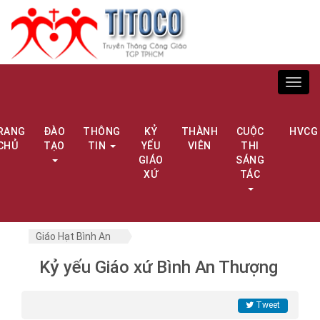
Toggl
navig
RANG
ĐÀO
THÔNG
KỶ
THÀNH
CUỘC
HVCG
CHỦ
TẠO
TIN
YẾU
VIÊN
THI
GIÁO
SÁNG
XỨ
TÁC
Giáo Hạt Bình An
Kỷ yếu Giáo xứ Bình An Thượng
Tweet