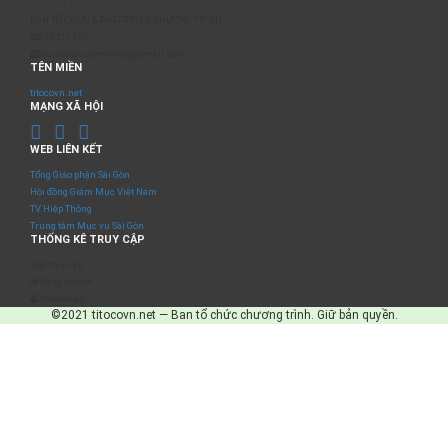
BAN TỔ CHỨC & PHÁT TRIỂN CHƯƠNG TRÌNH
0817 511 957
sumangtruyenthong@gmail.com
TÊN MIỀN
titocovn.net
MẠNG XÃ HỘI
WEB LIÊN KẾT
Tổng Giáo phận Sài Gòn
Hội đồng Giám Mục Việt Nam
TV Hiệp Thông
Trung tâm Mục vụ Sài Gòn
THỐNG KÊ TRUY CẬP
Số truy cập
Đang online
IP Address
©2021 titocovn.net — Ban tổ chức chương trình. Giữ bản quyền.