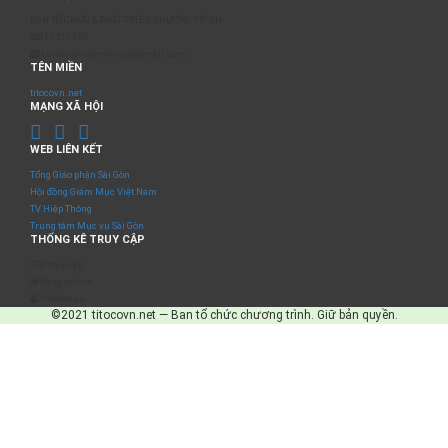
BAN TỔ CHỨC & PHÁT TRIỂN CHƯƠNG TRÌNH
0817 511 957
sumangtruyenthong@gmail.com
TÊN MIỀN
titocovn.net
MẠNG XÃ HỘI
WEB LIÊN KẾT
Tổng Giáo phận Sài Gòn
Hội đồng Giám Mục Việt Nam
TV Hiệp Thông
Trung tâm Mục vụ Sài Gòn
THỐNG KÊ TRUY CẬP
Số truy cập
Đang online
IP Address
©2021 titocovn.net — Ban tổ chức chương trình. Giữ bản quyền.