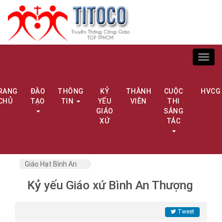
Toggl
navig
RANG
ĐÀO
THÔNG
KỶ
THÀNH
CUỘC
HVCG
CHỦ
TẠO
TIN
YẾU
VIÊN
THI
GIÁO
SÁNG
XỨ
TÁC
Giáo Hạt Bình An
Kỷ yếu Giáo xứ Bình An Thượng
Tweet