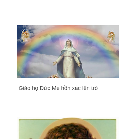
Giáo họ Đức Mẹ hồn xác lên trời