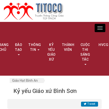
Toggl
navig
RANG
ĐÀO
THÔNG
KỶ
THÀNH
CUỘC
HVCG
CHỦ
TẠO
TIN
YẾU
VIÊN
THI
GIÁO
SÁNG
XỨ
TÁC
Giáo Hạt Bình An
Kỷ yếu Giáo xứ Bình Sơn
Tweet