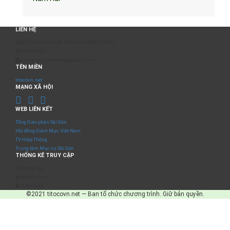
LIÊN HỆ
BAN TỔ CHỨC & PHÁT TRIỂN CHƯƠNG TRÌNH
0817 511 957
sumangtruyenthong@gmail.com
TÊN MIỀN
titocovn.net
MẠNG XÃ HỘI
WEB LIÊN KẾT
Tổng Giáo phận Sài Gòn
Hội đồng Giám Mục Việt Nam
TV Hiệp Thông
Trung tâm Mục vụ Sài Gòn
THỐNG KÊ TRUY CẬP
Số truy cập
Đang online
IP Address
©2021 titocovn.net — Ban tổ chức chương trình. Giữ bản quyền.