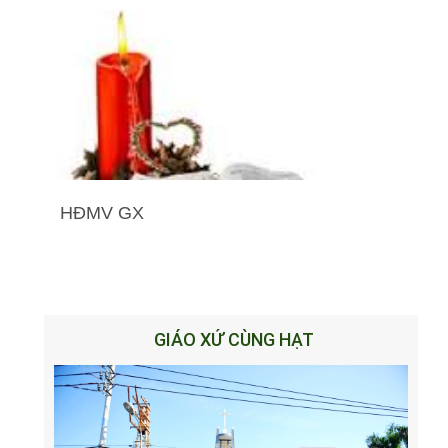
HĐMV GX
GIÁO XỨ CÙNG HẠT