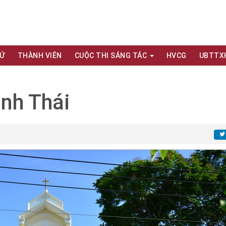
XỨ
THÀNH VIÊN
CUỘC THI SÁNG TÁC
HVCG
UBTTX
ình Thái