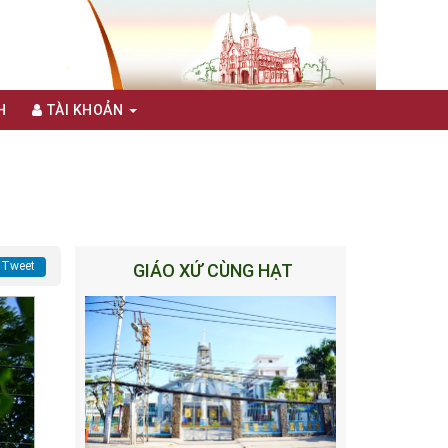
H
TÀI KHOẢN
Tweet
GIÁO XỨ CÙNG HẠT