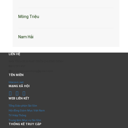
Mông Triệu
Nam Hải
LIÊN HỆ
BAN TỔ CHỨC & PHÁT TRIỂN CHƯƠNG TRÌNH
0817 511 957
sumangtruyenthong@gmail.com
TÊN MIỀN
titocovn.net
MẠNG XÃ HỘI
WEB LIÊN KẾT
Tổng Giáo phận Sài Gòn
Hội đồng Giám Mục Việt Nam
TV Hiệp Thông
Trung tâm Mục vụ Sài Gòn
THỐNG KÊ TRUY CẬP