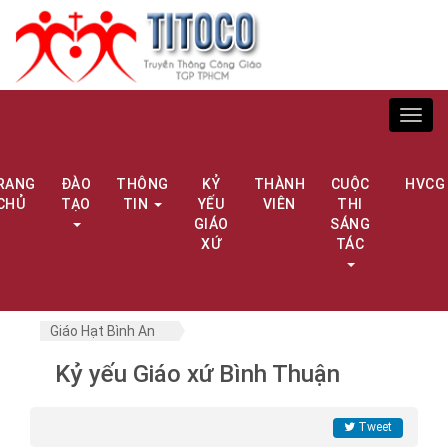
Toggl
navig
RANG
ĐÀO
THÔNG
KỶ
THÀNH
CUỘC
HVCG
CHỦ
TẠO
TIN
YẾU
VIÊN
THI
GIÁO
SÁNG
XỨ
TÁC
Giáo Hạt Bình An
Kỷ yếu Giáo xứ Bình Thuận
Tweet