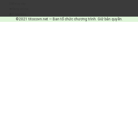
Số truy cập
Đang online
IP Address
©2021 titocovn.net — Ban tổ chức chương trình. Giữ bản quyền.