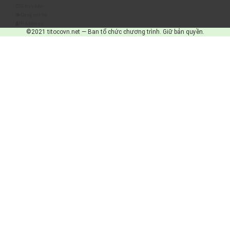
Số truy cập
Đang online
IP Address
©2021 titocovn.net — Ban tổ chức chương trình. Giữ bản quyền.