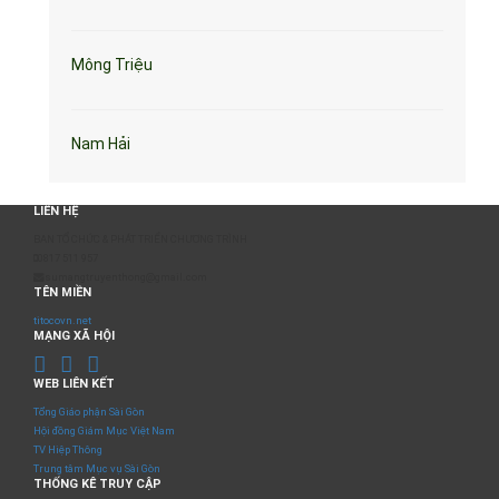
Mông Triệu
Nam Hải
LIÊN HỆ
BAN TỔ CHỨC & PHÁT TRIỂN CHƯƠNG TRÌNH
0817 511 957
sumangtruyenthong@gmail.com
TÊN MIỀN
titocovn.net
MẠNG XÃ HỘI
WEB LIÊN KẾT
Tổng Giáo phận Sài Gòn
Hội đồng Giám Mục Việt Nam
TV Hiệp Thông
Trung tâm Mục vụ Sài Gòn
THỐNG KÊ TRUY CẬP