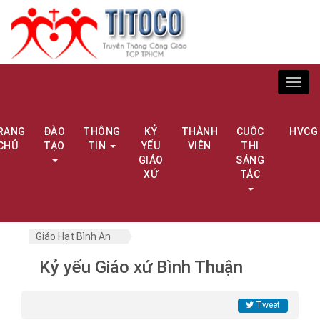
Toggl
navig
RANG
ĐÀO
THÔNG
KỶ
THÀNH
CUỘC
HVCG
CHỦ
TẠO
TIN
YẾU
VIÊN
THI
GIÁO
SÁNG
XỨ
TÁC
Giáo Hạt Bình An
Kỷ yếu Giáo xứ Bình Thuận
Tweet