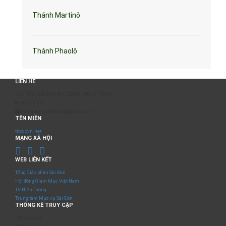
Thánh Martinô
Thánh Phaolô
LIÊN HỆ
BAN TỔ CHỨC & PHÁT TRIỂN CHƯƠNG TRÌNH
0817 511 957
sumangtruyenthong@gmail.com
TÊN MIỀN
titocovn.net
MẠNG XÃ HỘI
WEB LIÊN KẾT
Tổng Giáo phận Sài Gòn
Hội đồng Giám Mục Việt Nam
TV Hiệp Thông
Trung tâm Mục vụ Sài Gòn
THỐNG KÊ TRUY CẬP
Số truy cập