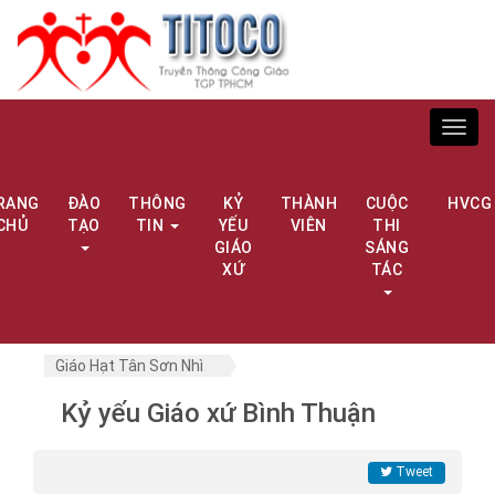
Toggl
navig
RANG
ĐÀO
THÔNG
KỶ
THÀNH
CUỘC
HVCG
CHỦ
TẠO
TIN
YẾU
VIÊN
THI
GIÁO
SÁNG
XỨ
TÁC
Giáo Hạt Tân Sơn Nhì
Kỷ yếu Giáo xứ Bình Thuận
Tweet