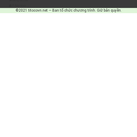
Đang online
IP Address
©2021 titocovn.net — Ban tổ chức chương trình. Giữ bản quyền.