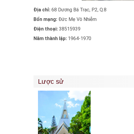
Địa chỉ:
68 Dương Bá Trạc, P.2, Q.8
Bổn mạng:
Đức Mẹ Vô Nhiễm
Điện thoại:
38515939
Năm thành lập:
1964-1970
Lược sử