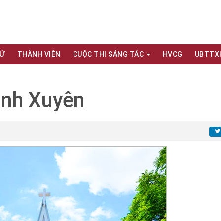
XỨ
THÀNH VIÊN
CUỘC THI SÁNG TÁC
HVCG
UBTTX
ình Xuyên