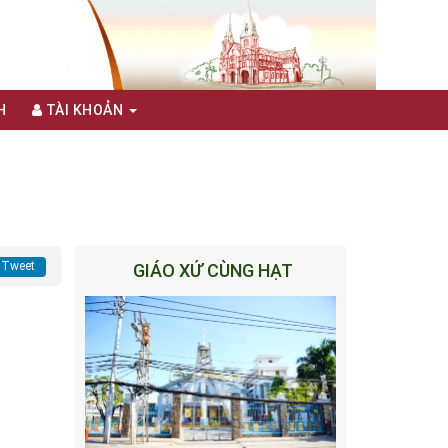
H
TÀI KHOẢN
Tweet
GIÁO XỨ CÙNG HẠT