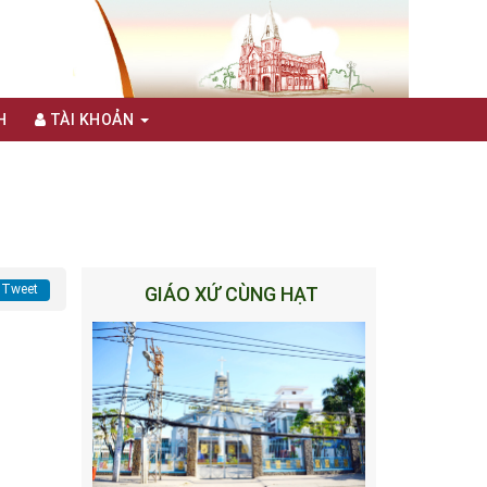
H
TÀI KHOẢN
Tweet
GIÁO XỨ CÙNG HẠT