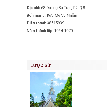
Địa chỉ:
68 Dương Bá Trạc, P.2, Q.8
Bổn mạng:
Đức Mẹ Vô Nhiễm
Điện thoại:
38515939
Năm thành lập:
1964-1970
Lược sử