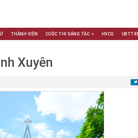
XỨ
THÀNH VIÊN
CUỘC THI SÁNG TÁC
HVCG
UBTTX
ình Xuyên