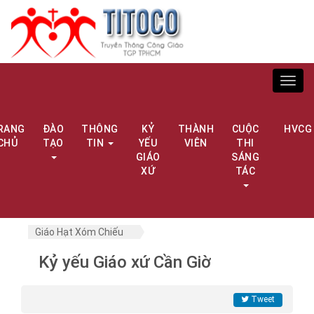
Toggl
navig
RANG
ĐÀO
THÔNG
KỶ
THÀNH
CUỘC
HVCG
CHỦ
TẠO
TIN
YẾU
VIÊN
THI
GIÁO
SÁNG
XỨ
TÁC
Giáo Hạt Xóm Chiếu
Kỷ yếu Giáo xứ Cần Giờ
Tweet