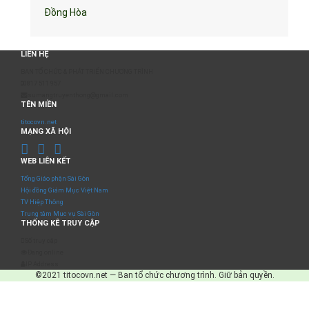
Đồng Hòa
LIÊN HỆ
BAN TỔ CHỨC & PHÁT TRIỂN CHƯƠNG TRÌNH
0817 511 957
sumangtruyenthong@gmail.com
TÊN MIỀN
titocovn.net
MẠNG XÃ HỘI
WEB LIÊN KẾT
Tổng Giáo phận Sài Gòn
Hội đồng Giám Mục Việt Nam
TV Hiệp Thông
Trung tâm Mục vụ Sài Gòn
THỐNG KÊ TRUY CẬP
Số truy cập
Đang online
IP Address
©2021 titocovn.net — Ban tổ chức chương trình. Giữ bản quyền.