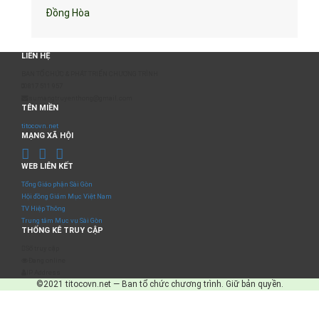
Đồng Hòa
LIÊN HỆ
BAN TỔ CHỨC & PHÁT TRIỂN CHƯƠNG TRÌNH
0817 511 957
sumangtruyenthong@gmail.com
TÊN MIỀN
titocovn.net
MẠNG XÃ HỘI
WEB LIÊN KẾT
Tổng Giáo phận Sài Gòn
Hội đồng Giám Mục Việt Nam
TV Hiệp Thông
Trung tâm Mục vụ Sài Gòn
THỐNG KÊ TRUY CẬP
Số truy cập
Đang online
IP Address
©2021 titocovn.net — Ban tổ chức chương trình. Giữ bản quyền.