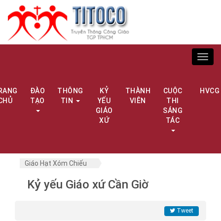
Toggl
navig
RANG
ĐÀO
THÔNG
KỶ
THÀNH
CUỘC
HVCG
CHỦ
TẠO
TIN
YẾU
VIÊN
THI
GIÁO
SÁNG
XỨ
TÁC
Giáo Hạt Xóm Chiếu
Kỷ yếu Giáo xứ Cần Giờ
Tweet