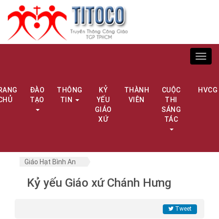
Toggl
navig
RANG
ĐÀO
THÔNG
KỶ
THÀNH
CUỘC
HVCG
CHỦ
TẠO
TIN
YẾU
VIÊN
THI
GIÁO
SÁNG
XỨ
TÁC
Giáo Hạt Bình An
Kỷ yếu Giáo xứ Chánh Hưng
Tweet