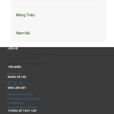
Mông Triệu
Nam Hải
LIÊN HỆ
BAN TỔ CHỨC & PHÁT TRIỂN CHƯƠNG TRÌNH
0817 511 957
sumangtruyenthong@gmail.com
TÊN MIỀN
titocovn.net
MẠNG XÃ HỘI
WEB LIÊN KẾT
Tổng Giáo phận Sài Gòn
Hội đồng Giám Mục Việt Nam
TV Hiệp Thông
Trung tâm Mục vụ Sài Gòn
THỐNG KÊ TRUY CẬP