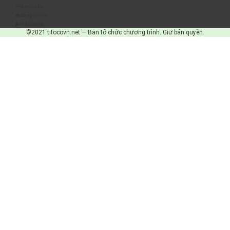
Số truy cập
Đang online
IP Address
©2021 titocovn.net — Ban tổ chức chương trình. Giữ bản quyền.