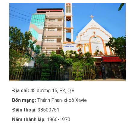
Địa chỉ:
45 đường 15, P.4, Q.8
Bổn mạng:
Thánh Phan-xi-cô Xavie
Điện thoại:
38500751
Năm thành lập:
1966-1970