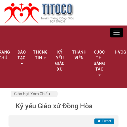
Toggl
navig
RANG
ĐÀO
THÔNG
KỶ
THÀNH
CUỘC
HVCG
CHỦ
TẠO
TIN
YẾU
VIÊN
THI
GIÁO
SÁNG
XỨ
TÁC
Giáo Hạt Xóm Chiếu
Kỷ yếu Giáo xứ Đồng Hòa
Tweet