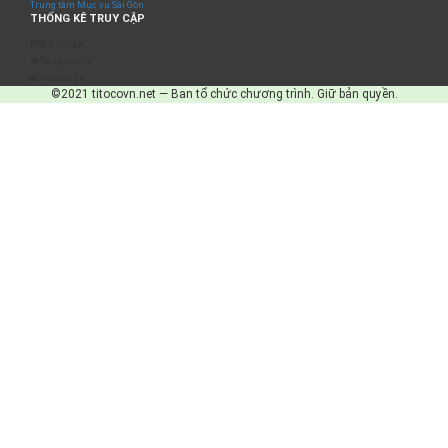
Trung tâm Mục vụ Sài Gòn
THỐNG KÊ TRUY CẬP
Số truy cập
Đang online
IP Address
©2021 titocovn.net — Ban tổ chức chương trình. Giữ bản quyền.