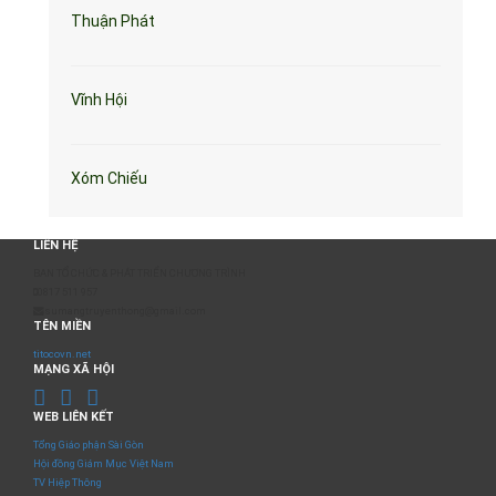
Thuận Phát
Vĩnh Hội
Xóm Chiếu
LIÊN HỆ
BAN TỔ CHỨC & PHÁT TRIỂN CHƯƠNG TRÌNH
0817 511 957
sumangtruyenthong@gmail.com
TÊN MIỀN
titocovn.net
MẠNG XÃ HỘI
WEB LIÊN KẾT
Tổng Giáo phận Sài Gòn
Hội đồng Giám Mục Việt Nam
TV Hiệp Thông