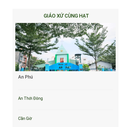
GIÁO XỨ CÙNG HẠT
An Phú
An Thới Đông
Cần Giờ