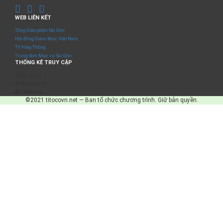
WEB LIÊN KẾT
Tổng Giáo phận Sài Gòn
Hội đồng Giám Mục Việt Nam
TV Hiệp Thông
Trung tâm Mục vụ Sài Gòn
THỐNG KÊ TRUY CẬP
Số truy cập
Đang online
IP Address
©2021 titocovn.net — Ban tổ chức chương trình. Giữ bản quyền.