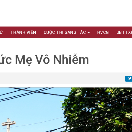
XỨ
THÀNH VIÊN
CUỘC THI SÁNG TÁC
HVCG
UBTTX
Đức Mẹ Vô Nhiễm