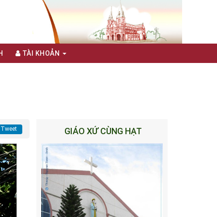
H
TÀI KHOẢN
Tweet
GIÁO XỨ CÙNG HẠT