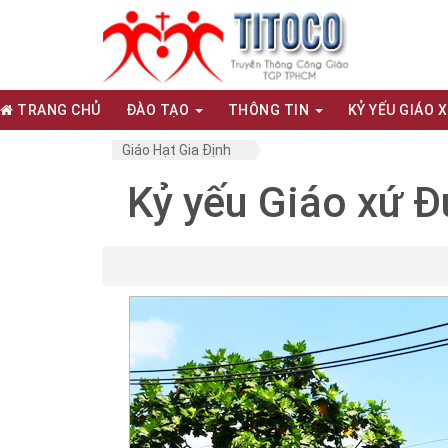
TRANG CHỦ
ĐÀO TẠO
THÔNG TIN
KỶ YẾU GIÁO 
Giáo Hạt Gia Định
Kỷ yếu Giáo xứ 