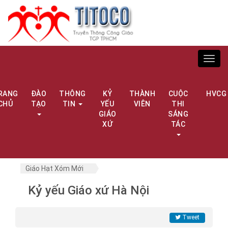
Toggl
navig
RANG
ĐÀO
THÔNG
KỶ
THÀNH
CUỘC
HVCG
CHỦ
TẠO
TIN
YẾU
VIÊN
THI
GIÁO
SÁNG
XỨ
TÁC
Giáo Hạt Xóm Mới
Kỷ yếu Giáo xứ Hà Nội
Tweet