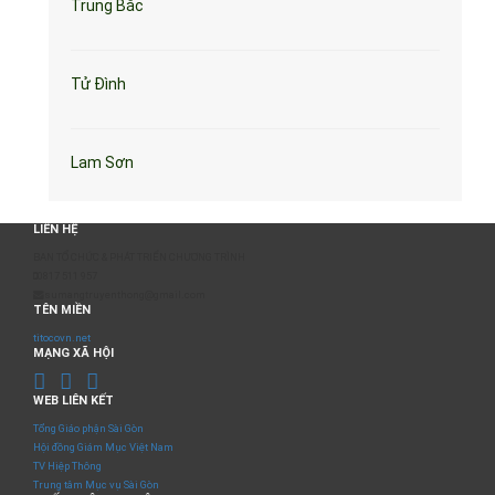
Trung Bắc
Tử Đình
Lam Sơn
LIÊN HỆ
BAN TỔ CHỨC & PHÁT TRIỂN CHƯƠNG TRÌNH
0817 511 957
sumangtruyenthong@gmail.com
TÊN MIỀN
titocovn.net
MẠNG XÃ HỘI
WEB LIÊN KẾT
Tổng Giáo phận Sài Gòn
Hội đồng Giám Mục Việt Nam
TV Hiệp Thông
Trung tâm Mục vụ Sài Gòn