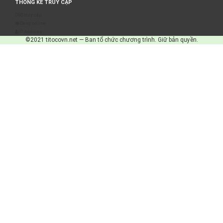
THỐNG KÊ TRUY CẬP
Số truy cập
Đang online
IP Address
©2021 titocovn.net — Ban tổ chức chương trình. Giữ bản quyền.