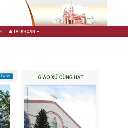
H
TÀI KHOẢN
Tweet
GIÁO XỨ CÙNG HẠT