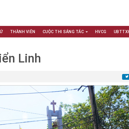
XỨ
THÀNH VIÊN
CUỘC THI SÁNG TÁC
HVCG
UBTTX
iển Linh