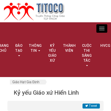
Toggl
navig
RANG
ĐÀO
THÔNG
KỶ
THÀNH
CUỘC
HVCG
CHỦ
TẠO
TIN
YẾU
VIÊN
THI
GIÁO
SÁNG
XỨ
TÁC
Giáo Hạt Gia Định
Kỷ yếu Giáo xứ Hiển Linh
Tweet