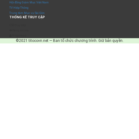
Hội đồng Giám Mục Việt Nam
TV Hiệp Thông
Trung tâm Mục vụ Sài Gòn
THỐNG KÊ TRUY CẬP
Số truy cập
Đang online
IP Address
©2021 titocovn.net — Ban tổ chức chương trình. Giữ bản quyền.