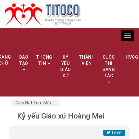
Toggl
navig
RANG
ĐÀO
THÔNG
KỶ
THÀNH
CUỘC
HVCG
CHỦ
TẠO
TIN
YẾU
VIÊN
THI
GIÁO
SÁNG
XỨ
TÁC
Giáo Hạt Xóm Mới
Kỷ yếu Giáo xứ Hoàng Mai
Tweet