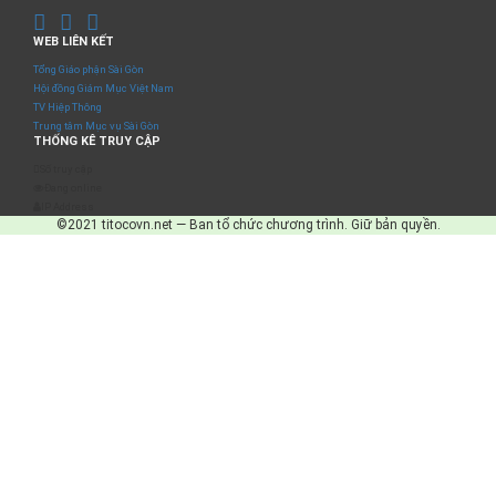
WEB LIÊN KẾT
Tổng Giáo phận Sài Gòn
Hội đồng Giám Mục Việt Nam
TV Hiệp Thông
Trung tâm Mục vụ Sài Gòn
THỐNG KÊ TRUY CẬP
Số truy cập
Đang online
IP Address
©2021 titocovn.net — Ban tổ chức chương trình. Giữ bản quyền.