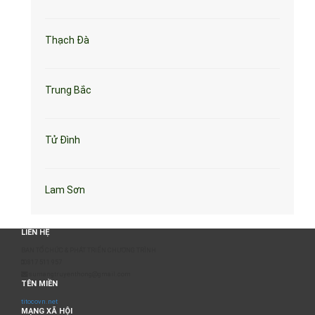
Thạch Đà
Trung Bắc
Tử Đình
Lam Sơn
LIÊN HỆ
BAN TỔ CHỨC & PHÁT TRIỂN CHƯƠNG TRÌNH
0817 511 957
sumangtruyenthong@gmail.com
TÊN MIỀN
titocovn.net
MẠNG XÃ HỘI