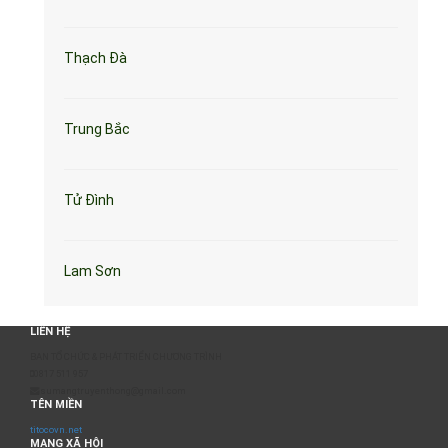
Thạch Đà
Trung Bắc
Tử Đình
Lam Sơn
LIÊN HỆ
BAN TỔ CHỨC & PHÁT TRIỂN CHƯƠNG TRÌNH
0817 511 957
sumangtruyenthong@gmail.com
TÊN MIỀN
titocovn.net
MẠNG XÃ HỘI