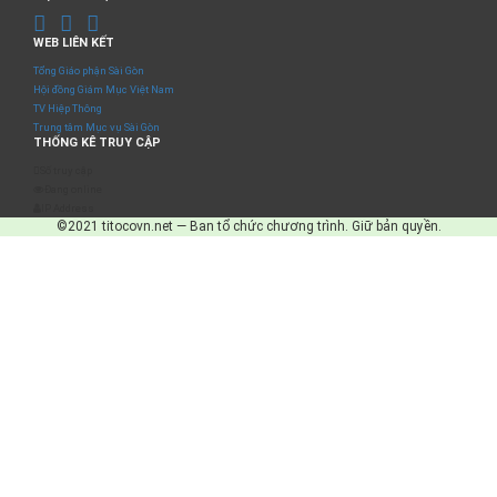
WEB LIÊN KẾT
Tổng Giáo phận Sài Gòn
Hội đồng Giám Mục Việt Nam
TV Hiệp Thông
Trung tâm Mục vụ Sài Gòn
THỐNG KÊ TRUY CẬP
Số truy cập
Đang online
IP Address
©2021 titocovn.net — Ban tổ chức chương trình. Giữ bản quyền.