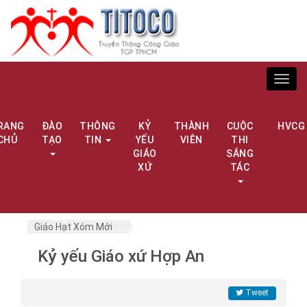
Toggl
navig
RANG
ĐÀO
THÔNG
KỶ
THÀNH
CUỘC
HVCG
CHỦ
TẠO
TIN
YẾU
VIÊN
THI
GIÁO
SÁNG
XỨ
TÁC
Giáo Hạt Xóm Mới
Kỷ yếu Giáo xứ Hợp An
Tweet