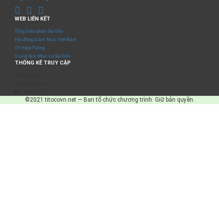
WEB LIÊN KẾT
Tổng Giáo phận Sài Gòn
Hội đồng Giám Mục Việt Nam
TV Hiệp Thông
Trung tâm Mục vụ Sài Gòn
THỐNG KÊ TRUY CẬP
Số truy cập
Đang online
IP Address
©2021 titocovn.net — Ban tổ chức chương trình. Giữ bản quyền.