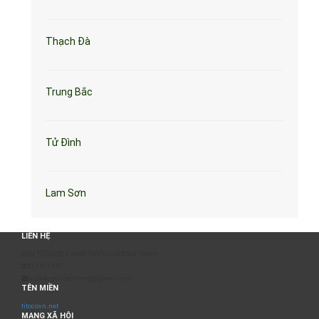
Thạch Đà
Trung Bắc
Tử Đình
Lam Sơn
LIÊN HỆ
BAN TỔ CHỨC & PHÁT TRIỂN CHƯƠNG TRÌNH
0817 511 957
sumangtruyenthong@gmail.com
TÊN MIỀN
titocovn.net
MẠNG XÃ HỘI