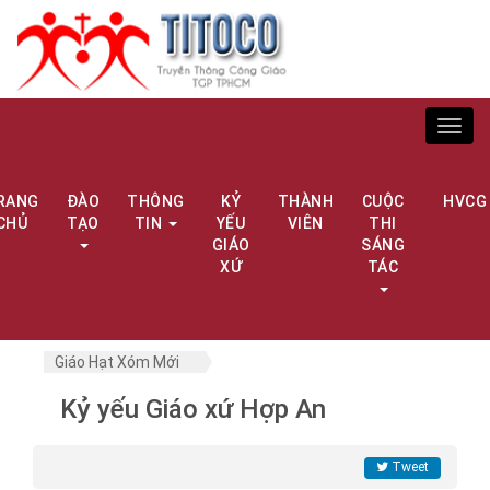
Toggl
navig
RANG
ĐÀO
THÔNG
KỶ
THÀNH
CUỘC
HVCG
CHỦ
TẠO
TIN
YẾU
VIÊN
THI
GIÁO
SÁNG
XỨ
TÁC
Giáo Hạt Xóm Mới
Kỷ yếu Giáo xứ Hợp An
Tweet