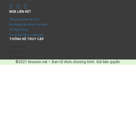
WEB LIÊN KẾT
Tổng Giáo phận Sài Gòn
Hội đồng Giám Mục Việt Nam
TV Hiệp Thông
Trung tâm Mục vụ Sài Gòn
THỐNG KÊ TRUY CẬP
Số truy cập
Đang online
IP Address
©2021 titocovn.net — Ban tổ chức chương trình. Giữ bản quyền.