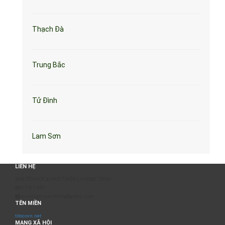
Thạch Đà
Trung Bắc
Tử Đình
Lam Sơn
LIÊN HỆ
BAN TỔ CHỨC & PHÁT TRIỂN CHƯƠNG TRÌNH
0817 511 957
sumangtruyenthong@gmail.com
TÊN MIỀN
titocovn.net
MẠNG XÃ HỘI