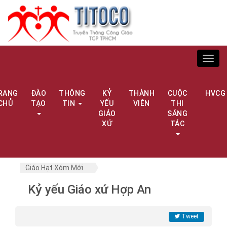
Toggl
navig
RANG
ĐÀO
THÔNG
KỶ
THÀNH
CUỘC
HVCG
CHỦ
TẠO
TIN
YẾU
VIÊN
THI
GIÁO
SÁNG
XỨ
TÁC
Giáo Hạt Xóm Mới
Kỷ yếu Giáo xứ Hợp An
Tweet