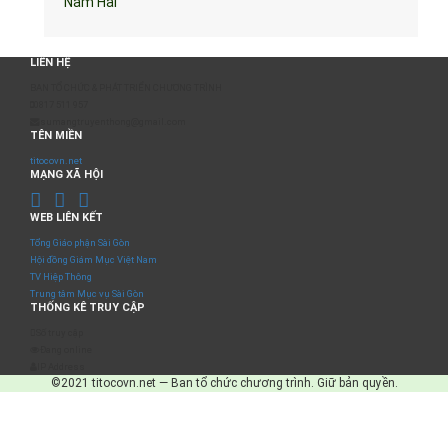
Nam Hải
LIÊN HỆ
BAN TỔ CHỨC & PHÁT TRIỂN CHƯƠNG TRÌNH
0817 511 957
sumangtruyenthong@gmail.com
TÊN MIỀN
titocovn.net
MẠNG XÃ HỘI
WEB LIÊN KẾT
Tổng Giáo phận Sài Gòn
Hội đồng Giám Mục Việt Nam
TV Hiệp Thông
Trung tâm Mục vụ Sài Gòn
THỐNG KÊ TRUY CẬP
Số truy cập
Đang online
IP Address
©2021 titocovn.net — Ban tổ chức chương trình. Giữ bản quyền.