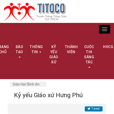
Toggl
navig
RANG
ĐÀO
THÔNG
KỶ
THÀNH
CUỘC
HVCG
CHỦ
TẠO
TIN
YẾU
VIÊN
THI
GIÁO
SÁNG
XỨ
TÁC
Giáo Hạt Bình An
Kỷ yếu Giáo xứ Hưng Phú
Tweet