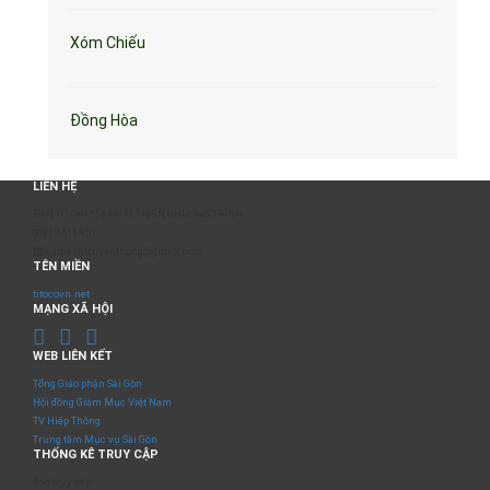
Xóm Chiếu
Đồng Hòa
LIÊN HỆ
BAN TỔ CHỨC & PHÁT TRIỂN CHƯƠNG TRÌNH
0817 511 957
sumangtruyenthong@gmail.com
TÊN MIỀN
titocovn.net
MẠNG XÃ HỘI
WEB LIÊN KẾT
Tổng Giáo phận Sài Gòn
Hội đồng Giám Mục Việt Nam
TV Hiệp Thông
Trung tâm Mục vụ Sài Gòn
THỐNG KÊ TRUY CẬP
Số truy cập