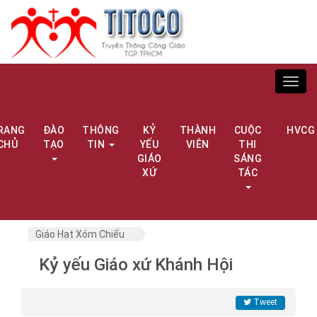
Toggl
navig
RANG
ĐÀO
THÔNG
KỶ
THÀNH
CUỘC
HVCG
CHỦ
TẠO
TIN
YẾU
VIÊN
THI
GIÁO
SÁNG
XỨ
TÁC
Giáo Hạt Xóm Chiếu
Kỷ yếu Giáo xứ Khánh Hội
Tweet