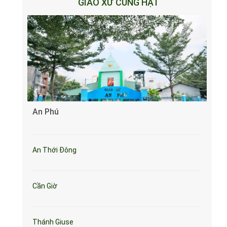
GIÁO XỨ CÙNG HẠT
An Phú
An Thới Đông
Cần Giờ
Thánh Giuse