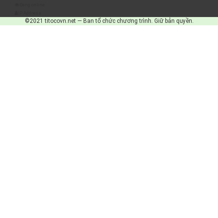
Đang online
IP Address
©2021 titocovn.net — Ban tổ chức chương trình. Giữ bản quyền.