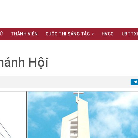
XỨ
THÀNH VIÊN
CUỘC THI SÁNG TÁC
HVCG
UBTTX
hánh Hội