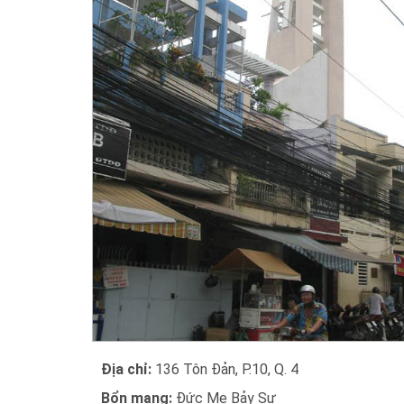
Địa chỉ:
136 Tôn Đản, P.10, Q. 4
Bổn mạng:
Đức Mẹ Bảy Sự