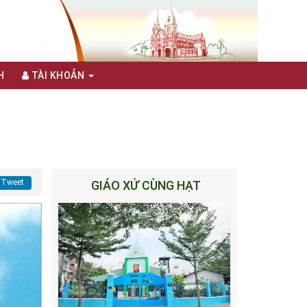
H
TÀI KHOẢN
Tweet
GIÁO XỨ CÙNG HẠT