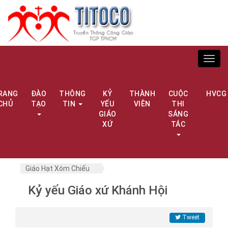
Toggl
navig
RANG
ĐÀO
THÔNG
KỶ
THÀNH
CUỘC
HVCG
CHỦ
TẠO
TIN
YẾU
VIÊN
THI
GIÁO
SÁNG
XỨ
TÁC
Giáo Hạt Xóm Chiếu
Kỷ yếu Giáo xứ Khánh Hội
Tweet