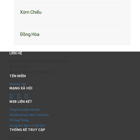
Xóm Chiếu
Đồng Hòa
LIÊN HỆ
BAN TỔ CHỨC & PHÁT TRIỂN CHƯƠNG TRÌNH
0817 511 957
sumangtruyenthong@gmail.com
TÊN MIỀN
titocovn.net
MẠNG XÃ HỘI
WEB LIÊN KẾT
Tổng Giáo phận Sài Gòn
Hội đồng Giám Mục Việt Nam
TV Hiệp Thông
Trung tâm Mục vụ Sài Gòn
THỐNG KÊ TRUY CẬP
Số truy cập