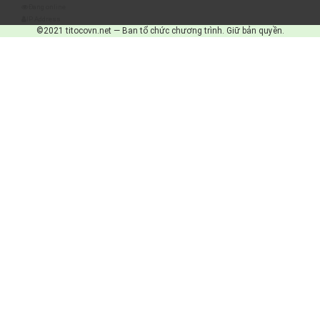
Đang online
IP Address
©2021 titocovn.net — Ban tổ chức chương trình. Giữ bản quyền.