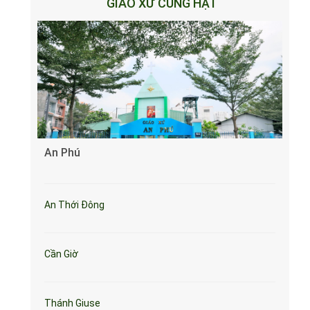
GIÁO XỨ CÙNG HẠT
An Phú
An Thới Đông
Cần Giờ
Thánh Giuse