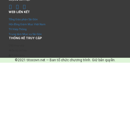
WEB LIÊN KẾT
Tổng Giáo phận Sài Gòn
Hội đồng Giám Mục Việt Nam
TV Hiệp Thông
Trung tâm Mục vụ Sài Gòn
THỐNG KÊ TRUY CẬP
Số truy cập
Đang online
IP Address
©2021 titocovn.net — Ban tổ chức chương trình. Giữ bản quyền.