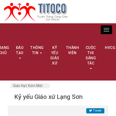
Toggl
navig
RANG
ĐÀO
THÔNG
KỶ
THÀNH
CUỘC
HVCG
CHỦ
TẠO
TIN
YẾU
VIÊN
THI
GIÁO
SÁNG
XỨ
TÁC
Giáo Hạt Xóm Mới
Kỷ yếu Giáo xứ Lạng Sơn
Tweet