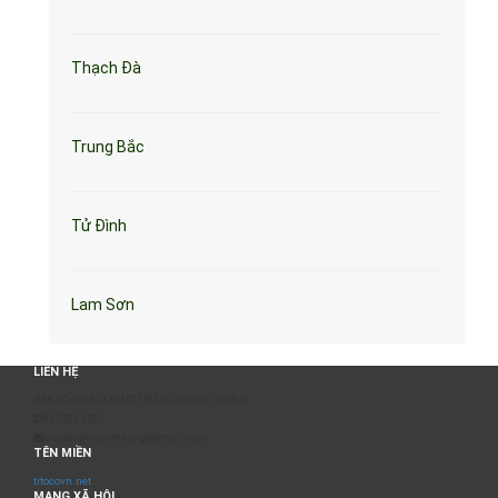
Thạch Đà
Trung Bắc
Tử Đình
Lam Sơn
LIÊN HỆ
BAN TỔ CHỨC & PHÁT TRIỂN CHƯƠNG TRÌNH
0817 511 957
sumangtruyenthong@gmail.com
TÊN MIỀN
titocovn.net
MẠNG XÃ HỘI