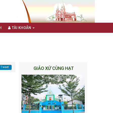
H
TÀI KHOẢN
Tweet
GIÁO XỨ CÙNG HẠT