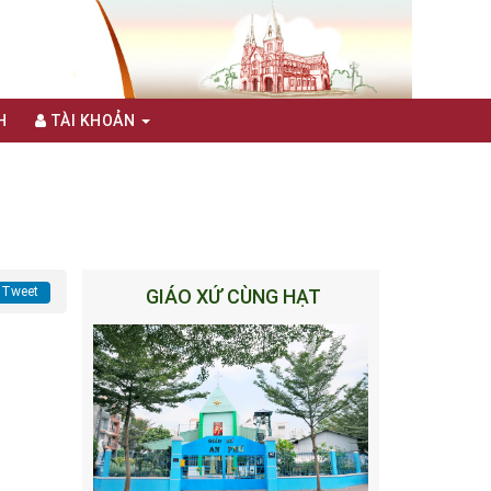
H
TÀI KHOẢN
Tweet
GIÁO XỨ CÙNG HẠT