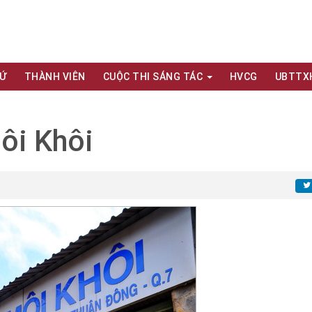
XỨ
THÀNH VIÊN
CUỘC THI SÁNG TÁC
HVCG
UBTTX
ôi Khôi