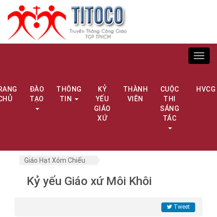
Toggl
navig
RANG
ĐÀO
THÔNG
KỶ
THÀNH
CUỘC
HVCG
CHỦ
TẠO
TIN
YẾU
VIÊN
THI
GIÁO
SÁNG
XỨ
TÁC
Giáo Hạt Xóm Chiếu
Kỷ yếu Giáo xứ Môi Khôi
Tweet