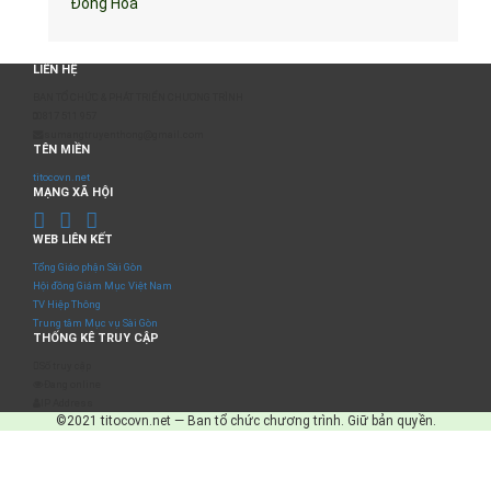
Đồng Hòa
LIÊN HỆ
BAN TỔ CHỨC & PHÁT TRIỂN CHƯƠNG TRÌNH
0817 511 957
sumangtruyenthong@gmail.com
TÊN MIỀN
titocovn.net
MẠNG XÃ HỘI
WEB LIÊN KẾT
Tổng Giáo phận Sài Gòn
Hội đồng Giám Mục Việt Nam
TV Hiệp Thông
Trung tâm Mục vụ Sài Gòn
THỐNG KÊ TRUY CẬP
Số truy cập
Đang online
IP Address
©2021 titocovn.net — Ban tổ chức chương trình. Giữ bản quyền.