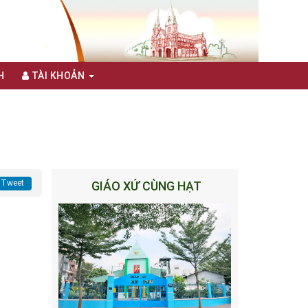
H
TÀI KHOẢN
Tweet
GIÁO XỨ CÙNG HẠT