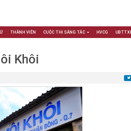
XỨ
THÀNH VIÊN
CUỘC THI SÁNG TÁC
HVCG
UBTTX
ôi Khôi