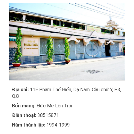
Địa chỉ:
11E Phạm Thế Hiển, Dạ Nam, Cầu chữ Y, P.3,
Q.8
Bổn mạng:
Đức Mẹ Lên Trời
Điện thoại:
38515871
Năm thành lập:
1994-1999