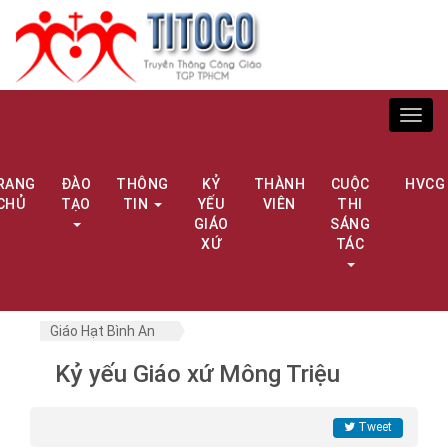
Toggl
navig
RANG
ĐÀO
THÔNG
KỶ
THÀNH
CUỘC
HVCG
CHỦ
TẠO
TIN
YẾU
VIÊN
THI
GIÁO
SÁNG
XỨ
TÁC
Giáo Hạt Bình An
Kỷ yếu Giáo xứ Mông Triệu
Tweet