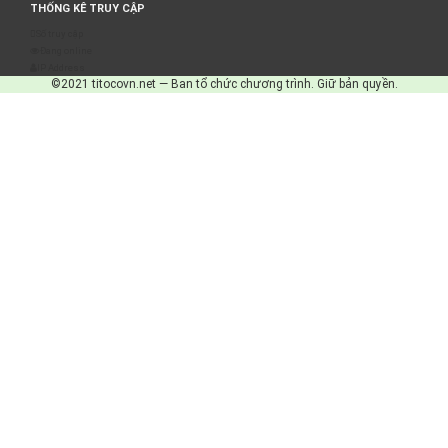
THỐNG KÊ TRUY CẬP
Số truy cập
Đang online
IP Address
©2021 titocovn.net — Ban tổ chức chương trình. Giữ bản quyền.