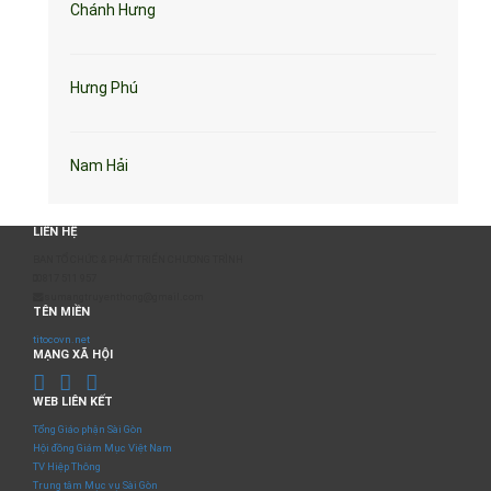
Chánh Hưng
Hưng Phú
Nam Hải
LIÊN HỆ
BAN TỔ CHỨC & PHÁT TRIỂN CHƯƠNG TRÌNH
0817 511 957
sumangtruyenthong@gmail.com
TÊN MIỀN
titocovn.net
MẠNG XÃ HỘI
WEB LIÊN KẾT
Tổng Giáo phận Sài Gòn
Hội đồng Giám Mục Việt Nam
TV Hiệp Thông
Trung tâm Mục vụ Sài Gòn