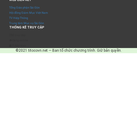
Tổng Giáo phận Sài Gòn
Hội đồng Giám Mục Việt Nam
TV Hiệp Thông
Trung tâm Mục vụ Sài Gòn
THỐNG KÊ TRUY CẬP
Số truy cập
Đang online
IP Address
©2021 titocovn.net — Ban tổ chức chương trình. Giữ bản quyền.