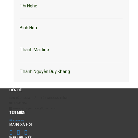
Thị Nghè
Bình Hòa
Thánh Martinô
Thánh Nguyễn Duy Khang
LIÊN HỆ
BAN TỔ CHỨC & PHÁT TRIỂN CHƯƠNG TRÌNH
0817 511 957
sumangtruyenthong@gmail.com
TÊN MIỀN
titocovn.net
MẠNG XÃ HỘI
WEB LIÊN KẾT