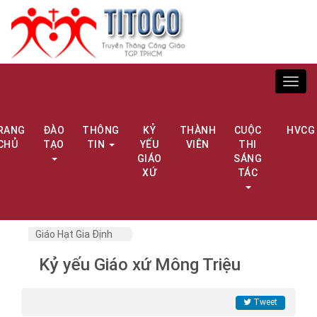
Toggl
navig
RANG
ĐÀO
THÔNG
KỶ
THÀNH
CUỘC
HVCG
CHỦ
TẠO
TIN
YẾU
VIÊN
THI
GIÁO
SÁNG
XỨ
TÁC
Giáo Hạt Gia Định
Kỷ yếu Giáo xứ Mông Triệu
Tweet