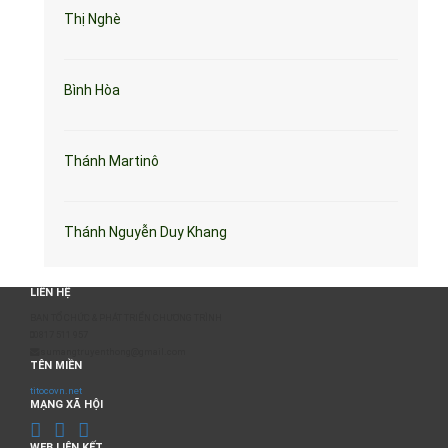
Thị Nghè
Bình Hòa
Thánh Martinô
Thánh Nguyễn Duy Khang
LIÊN HỆ
BAN TỔ CHỨC & PHÁT TRIỂN CHƯƠNG TRÌNH
0817 511 957
sumangtruyenthong@gmail.com
TÊN MIỀN
titocovn.net
MẠNG XÃ HỘI
WEB LIÊN KẾT