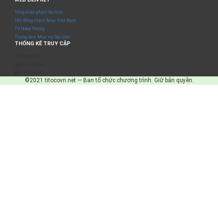
Tổng Giáo phận Sài Gòn
Hội đồng Giám Mục Việt Nam
TV Hiệp Thông
Trung tâm Mục vụ Sài Gòn
THỐNG KÊ TRUY CẬP
Số truy cập
Đang online
IP Address
©2021 titocovn.net — Ban tổ chức chương trình. Giữ bản quyền.