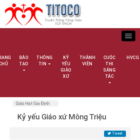
Toggl
navig
RANG
ĐÀO
THÔNG
KỶ
THÀNH
CUỘC
HVCG
CHỦ
TẠO
TIN
YẾU
VIÊN
THI
GIÁO
SÁNG
XỨ
TÁC
Giáo Hạt Gia Định
Kỷ yếu Giáo xứ Mông Triệu
Tweet