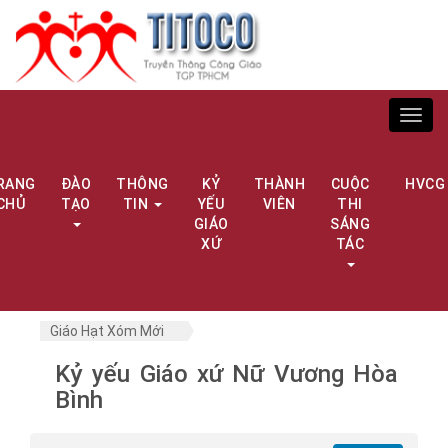
Toggl
navig
RANG
ĐÀO
THÔNG
KỶ
THÀNH
CUỘC
HVCG
CHỦ
TẠO
TIN
YẾU
VIÊN
THI
GIÁO
SÁNG
XỨ
TÁC
Giáo Hạt Xóm Mới
Kỷ yếu Giáo xứ Nữ Vương Hòa
Bình