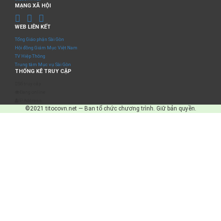
MẠNG XÃ HỘI
WEB LIÊN KẾT
Tổng Giáo phận Sài Gòn
Hội đồng Giám Mục Việt Nam
TV Hiệp Thông
Trung tâm Mục vụ Sài Gòn
THỐNG KÊ TRUY CẬP
Số truy cập
Đang online
IP Address
©2021 titocovn.net — Ban tổ chức chương trình. Giữ bản quyền.