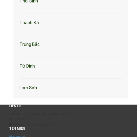
Thái Bình
Thạch Đà
Trung Bắc
Tử Đình
Lam Sơn
LIÊN HỆ
BAN TỔ CHỨC & PHÁT TRIỂN CHƯƠNG TRÌNH
0817 511 957
sumangtruyenthong@gmail.com
TÊN MIỀN
titocovn.net