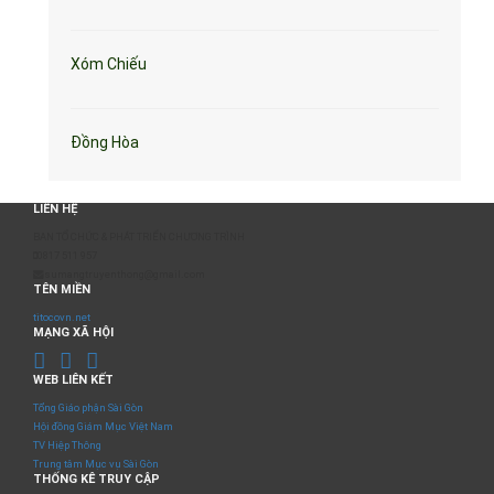
Xóm Chiếu
Đồng Hòa
LIÊN HỆ
BAN TỔ CHỨC & PHÁT TRIỂN CHƯƠNG TRÌNH
0817 511 957
sumangtruyenthong@gmail.com
TÊN MIỀN
titocovn.net
MẠNG XÃ HỘI
WEB LIÊN KẾT
Tổng Giáo phận Sài Gòn
Hội đồng Giám Mục Việt Nam
TV Hiệp Thông
Trung tâm Mục vụ Sài Gòn
THỐNG KÊ TRUY CẬP