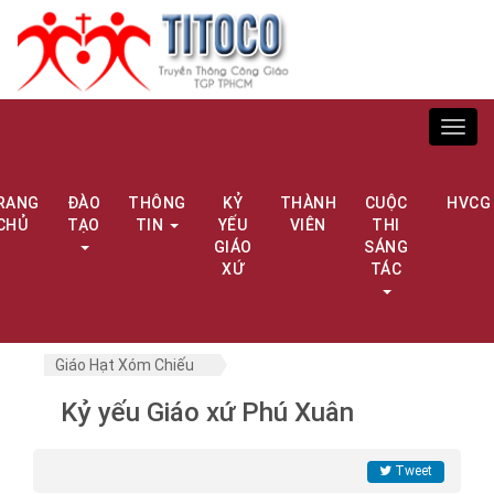
Toggl
navig
RANG
ĐÀO
THÔNG
KỶ
THÀNH
CUỘC
HVCG
CHỦ
TẠO
TIN
YẾU
VIÊN
THI
GIÁO
SÁNG
XỨ
TÁC
Giáo Hạt Xóm Chiếu
Kỷ yếu Giáo xứ Phú Xuân
Tweet