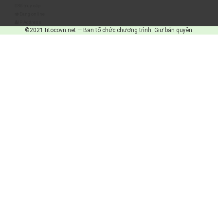
Số truy cập
Đang online
IP Address
©2021 titocovn.net — Ban tổ chức chương trình. Giữ bản quyền.