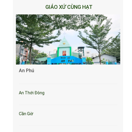
GIÁO XỨ CÙNG HẠT
An Phú
An Thới Đông
Cần Giờ