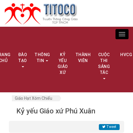
Toggl
navig
RANG
ĐÀO
THÔNG
KỶ
THÀNH
CUỘC
HVCG
CHỦ
TẠO
TIN
YẾU
VIÊN
THI
GIÁO
SÁNG
XỨ
TÁC
Giáo Hạt Xóm Chiếu
Kỷ yếu Giáo xứ Phú Xuân
Tweet