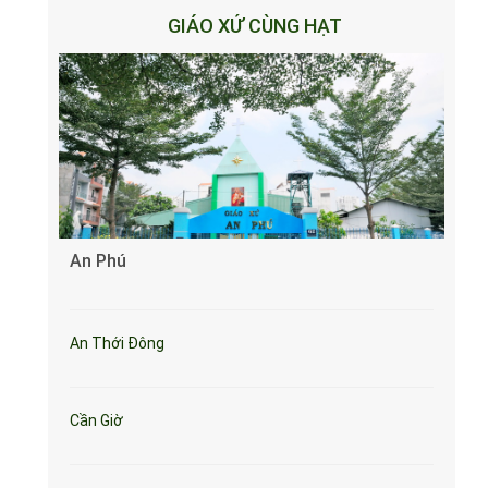
GIÁO XỨ CÙNG HẠT
An Phú
An Thới Đông
Cần Giờ