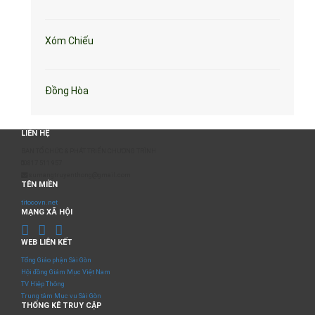
Xóm Chiếu
Đồng Hòa
LIÊN HỆ
BAN TỔ CHỨC & PHÁT TRIỂN CHƯƠNG TRÌNH
0817 511 957
sumangtruyenthong@gmail.com
TÊN MIỀN
titocovn.net
MẠNG XÃ HỘI
WEB LIÊN KẾT
Tổng Giáo phận Sài Gòn
Hội đồng Giám Mục Việt Nam
TV Hiệp Thông
Trung tâm Mục vụ Sài Gòn
THỐNG KÊ TRUY CẬP