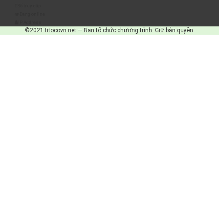
Số truy cập
Đang online
IP Address
©2021 titocovn.net — Ban tổ chức chương trình. Giữ bản quyền.