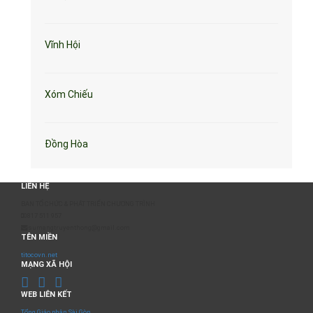
Vĩnh Hội
Xóm Chiếu
Đồng Hòa
LIÊN HỆ
BAN TỔ CHỨC & PHÁT TRIỂN CHƯƠNG TRÌNH
0817 511 957
sumangtruyenthong@gmail.com
TÊN MIỀN
titocovn.net
MẠNG XÃ HỘI
WEB LIÊN KẾT
Tổng Giáo phận Sài Gòn