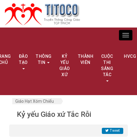
Toggl
navig
RANG
ĐÀO
THÔNG
KỶ
THÀNH
CUỘC
HVCG
CHỦ
TẠO
TIN
YẾU
VIÊN
THI
GIÁO
SÁNG
XỨ
TÁC
Giáo Hạt Xóm Chiếu
Kỷ yếu Giáo xứ Tắc Rỗi
Tweet