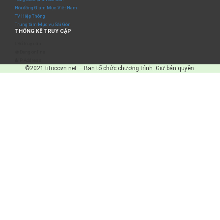
Hội đồng Giám Mục Việt Nam
TV Hiệp Thông
Trung tâm Mục vụ Sài Gòn
THỐNG KÊ TRUY CẬP
Số truy cập
Đang online
IP Address
©2021 titocovn.net — Ban tổ chức chương trình. Giữ bản quyền.