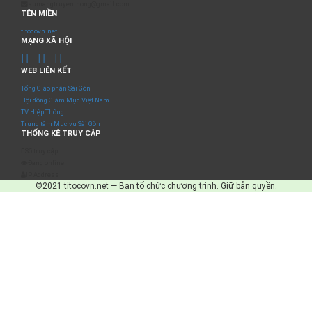
sumangtruyenthong@gmail.com
TÊN MIỀN
titocovn.net
MẠNG XÃ HỘI
WEB LIÊN KẾT
Tổng Giáo phận Sài Gòn
Hội đồng Giám Mục Việt Nam
TV Hiệp Thông
Trung tâm Mục vụ Sài Gòn
THỐNG KÊ TRUY CẬP
Số truy cập
Đang online
IP Address
©2021 titocovn.net — Ban tổ chức chương trình. Giữ bản quyền.