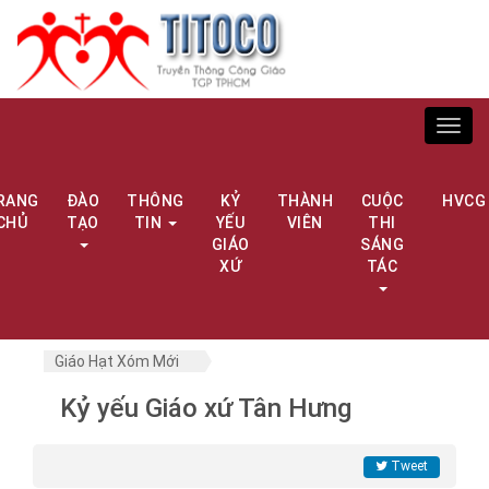
Toggl
navig
RANG
ĐÀO
THÔNG
KỶ
THÀNH
CUỘC
HVCG
CHỦ
TẠO
TIN
YẾU
VIÊN
THI
GIÁO
SÁNG
XỨ
TÁC
Giáo Hạt Xóm Mới
Kỷ yếu Giáo xứ Tân Hưng
Tweet