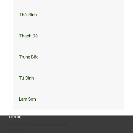
Thái Bình
Thạch Đà
Trung Bắc
Tử Đình
Lam Sơn
LIÊN HỆ
BAN TỔ CHỨC & PHÁT TRIỂN CHƯƠNG TRÌNH
0817 511 957