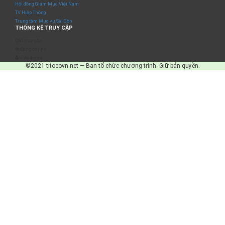
Hội đồng Giám Mục Việt Nam
TV Hiệp Thông
Trung tâm Mục vụ Sài Gòn
THỐNG KÊ TRUY CẬP
Số truy cập
Đang online
IP Address
©2021 titocovn.net — Ban tổ chức chương trình. Giữ bản quyền.