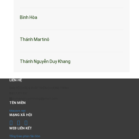
Bình Hòa
Thánh Martinô
Thánh Nguyễn Duy Khang
LIÊN HỆ
BAN TỔ CHỨC & PHÁT TRIỂN CHƯƠNG TRÌNH
0817 511 957
sumangtruyenthong@gmail.com
TÊN MIỀN
titocovn.net
MẠNG XÃ HỘI
WEB LIÊN KẾT
Tổng Giáo phận Sài Gòn