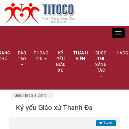
Toggl
navig
RANG
ĐÀO
THÔNG
KỶ
THÀNH
CUỘC
HVCG
CHỦ
TẠO
TIN
YẾU
VIÊN
THI
GIÁO
SÁNG
XỨ
TÁC
Giáo Hạt Gia Định
Kỷ yếu Giáo xứ Thanh Đa
Tweet